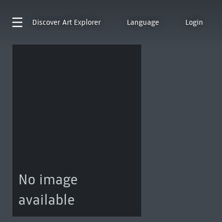
Discover
Art Explorer
Language
Login
No image
available